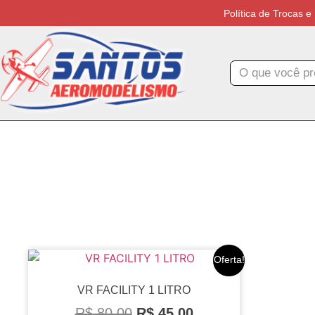
Política de Trocas 
Oferta!
VR FACILITY 1 LITRO
R$
80,00
R$
45,00