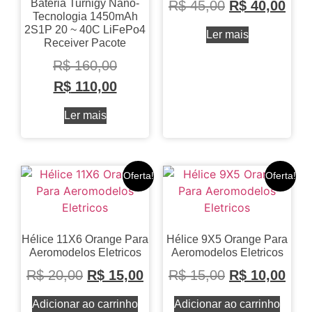
Bateria Turnigy Nano-
R$
45,00
R$
40,00
Tecnologia 1450mAh
2S1P 20 ~ 40C LiFePo4
Ler mais
Receiver Pacote
R$
160,00
R$
110,00
Ler mais
Oferta!
Oferta!
Hélice 11X6 Orange Para
Hélice 9X5 Orange Para
Aeromodelos Eletricos
Aeromodelos Eletricos
R$
20,00
R$
15,00
R$
15,00
R$
10,00
Adicionar ao carrinho
Adicionar ao carrinho