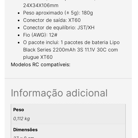
24X34X106mm
Peso aproximado (± 5g): 180g
Conector de saída: XT60
Conector de equilíbrio: JST/XH
Fio (AWG): 12#
O pacote inclui: 1 pacotes de bateria Lipo
Black Series 2200mAh 3S 11.1V 30C com
plugue XT60
Modelos RC compatíveis:
Informação adicional
Peso
0,112 kg
Dimensões