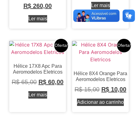
R$
260,00
Ler mais
Ler mais
Oferta!
Oferta!
Hélice 17X8 Apc Para
Aeromodelos Eletricos
Hélice 8X4 Orange Para
Aeromodelos Eletricos
R$
65,00
R$
60,00
R$
15,00
R$
10,00
Ler mais
Adicionar ao carrinho