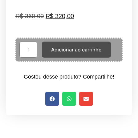
R$
360,00
R$
320,00
Adicionar ao carrinho
Gostou desse produto? Compartilhe!