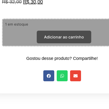
R$
32,00
R$
30,00
1 em estoque
Adicionar ao carrinho
Gostou desse produto? Compartilhe!