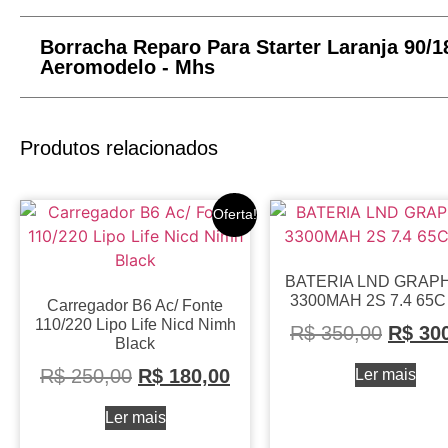
Borracha Reparo Para Starter Laranja 90/1
Aeromodelo - Mhs
Produtos relacionados
Oferta!
BATERIA LND GRAP
3300MAH 2S 7.4 65C 
Carregador B6 Ac/ Fonte
110/220 Lipo Life Nicd Nimh
R$
350,00
R$
300
Black
R$
250,00
R$
180,00
Ler mais
Ler mais