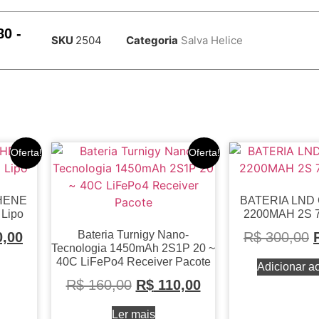
80 -
SKU
2504
Categoria
Salva Helice
Oferta!
Oferta!
HENE
BATERIA LND
Lipo
2200MAH 2S 7
Bateria Turnigy Nano-
,00
R$
300,00
Tecnologia 1450mAh 2S1P 20 ~
40C LiFePo4 Receiver Pacote
Adicionar ao
R$
160,00
R$
110,00
Ler mais