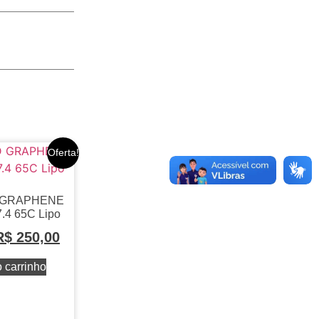
Oferta!
 GRAPHENE
.4 65C Lipo
R$
250,00
 carrinho