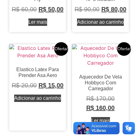
R$
60,00
R$
50,00
R$
90,00
R$
80,00
Ler mais
Adicionar ao carrinho
Oferta!
Oferta!
Elastico Latex Para
Prender Asa Aero
Aquecedor De Vela
Hobbyco Com
R$
20,00
R$
15,00
Carregador
R$
170,00
Adicionar ao carrinho
R$
160,00
Ler mais