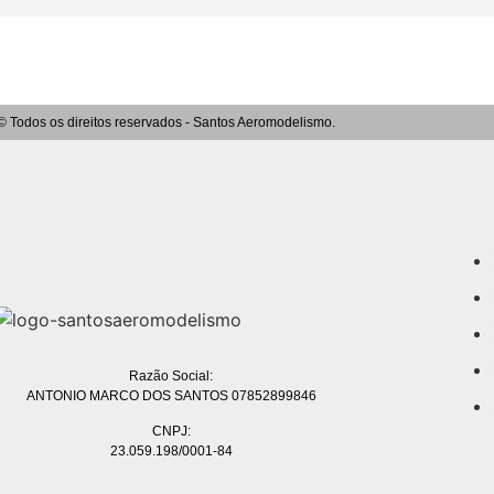
© Todos os direitos reservados - Santos Aeromodelismo.
Razão Social:
ANTONIO MARCO DOS SANTOS 07852899846
CNPJ:
23.059.198/0001-84