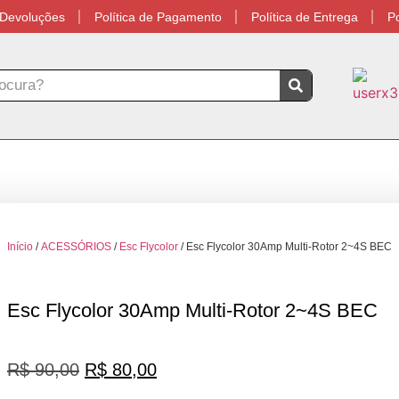
e Devoluções
Política de Pagamento
Política de Entrega
Po
Início
/
ACESSÓRIOS
/
Esc Flycolor
/ Esc Flycolor 30Amp Multi-Rotor 2~4S BEC
Esc Flycolor 30Amp Multi-Rotor 2~4S BEC
R$
90,00
R$
80,00