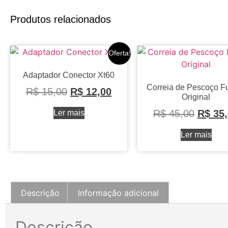
Produtos relacionados
Oferta!
Adaptador Conector Xt60
Correia de Pescoço F
R$
15,00
R$
12,00
Original
R$
45,00
R$
35,
Ler mais
Ler mais
Descrição
Informação adicional
Descrição