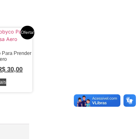
Oferta!
o Para Prender
ero
R$
30,00
ais