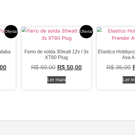
Oferta!
Oferta!
utaba
Ferro de solda 30watt 12v / 3s
Elastico Hobbyc
XT60 Plug
Asa A
00
R$
60,00
R$
50,00
R$
35,00
Ler mais
Ler m