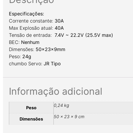
Especificações:
Corrente constante:
30A
Max Explosão atual:
40A
Tensão de entrada:
7.4V ~ 22.2V (25.5V max)
BEC:
Nenhum
Dimensões:
50x23x9mm
Peso:
24g
chumbo Servo:
JR Tipo
Informação adicional
0,24 kg
Peso
50 × 23 × 9 cm
Dimensões