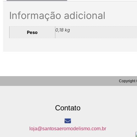
Informação adicional
0,18 kg
Peso
Copyright 
Contato
loja@santosaeromodelismo.com.br