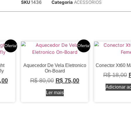
SKU
1436
Categoria
ACESSÓRIOS
Oferta!
Oferta!
ht
Aquecedor De Vela Eletronico
Conector Xt60 
ly
On-Board
R$
18,00
,00
R$
80,00
R$
75,00
Adicionar ao
Ler mais