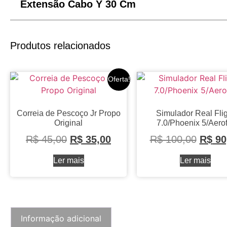
Extensão Cabo Y 30 Cm
Produtos relacionados
Oferta!
Correia de Pescoço Jr Propo
Simulador Real Flig
Original
7.0/Phoenix 5/Aerof
R$
45,00
R$
35,00
R$
100,00
R$
90
Ler mais
Ler mais
Informação adicional