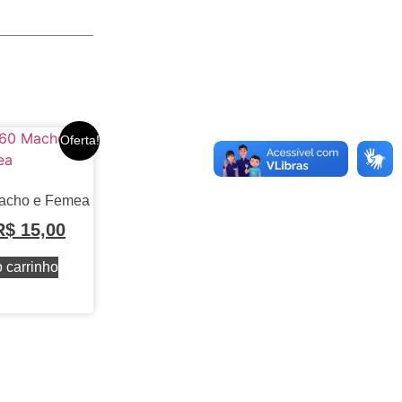
Oferta!
Macho e Femea
R$
15,00
 carrinho