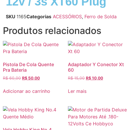
12v / 3s XT60 Plug
SKU
1165
Categorias
ACESSÓRIOS
,
Ferro de Solda
Produtos relacionados
Pistola De Cola Quente
Adaptador Y Conector Xt
Pra Bateria
60
R$
60,00
R$
50,00
R$
15,00
R$
10,00
Adicionar ao carrinho
Ler mais
Vela Hobby King No.4