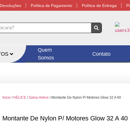
e Devoluções
Política de Pagamento
Política de Entrega
Po
Quem
OS
Contato
Somos
Início
/
HÉLICE
/
Salva Helice
/ Montante De Nylon P/ Motores Glow 32 A 40
Montante De Nylon P/ Motores Glow 32 A 40