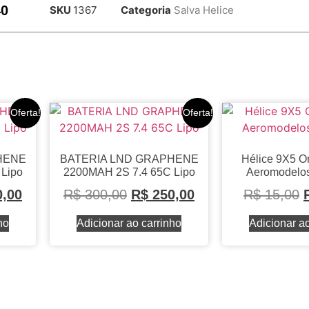
40
SKU
1367
Categoria
Salva Helice
Oferta!
Oferta!
HENE
BATERIA LND GRAPHENE
Hélice 9X5 O
Lipo
2200MAH 2S 7.4 65C Lipo
Aeromodelos
,00
R$
300,00
R$
250,00
R$
15,00
ho
Adicionar ao carrinho
Adicionar ao