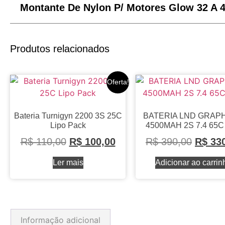
Montante De Nylon P/ Motores Glow 32 A 
Produtos relacionados
Oferta!
Bateria Turnigyn 2200 3S 25C
BATERIA LND GRAP
Lipo Pack
4500MAH 2S 7.4 65C 
R$
110,00
R$
100,00
R$
390,00
R$
330
Ler mais
Adicionar ao carrin
Informação adicional