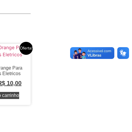
Oferta!
range Para
 Eletricos
R$
10,00
 carrinho