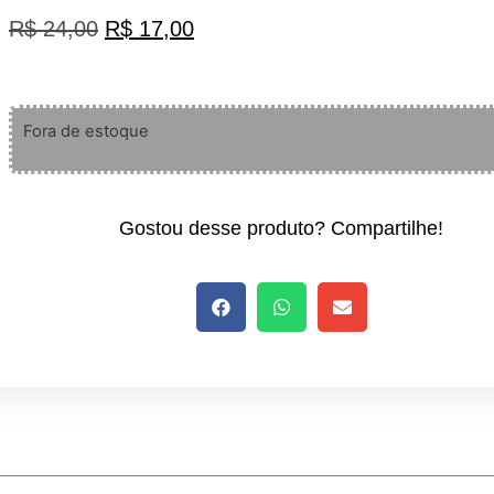
R$
24,00
R$
17,00
Fora de estoque
Gostou desse produto? Compartilhe!