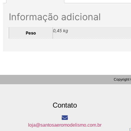
Informação adicional
0,45 kg
Peso
Copyright 
Contato
loja@santosaeromodelismo.com.br