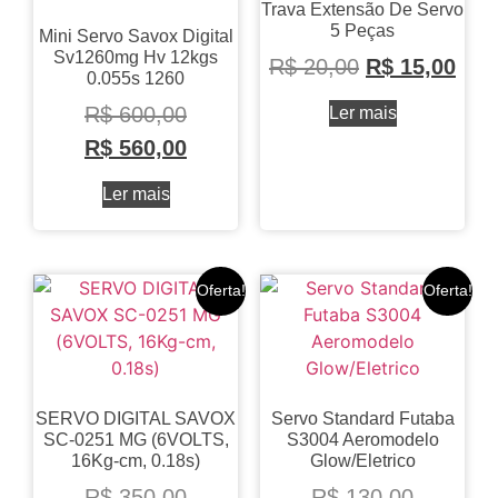
Trava Extensão De Servo
5 Peças
Mini Servo Savox Digital
Sv1260mg Hv 12kgs
R$
20,00
R$
15,00
0.055s 1260
R$
600,00
Ler mais
R$
560,00
Ler mais
Oferta!
Oferta!
SERVO DIGITAL SAVOX
Servo Standard Futaba
SC-0251 MG (6VOLTS,
S3004 Aeromodelo
16Kg-cm, 0.18s)
Glow/Eletrico
R$
350,00
R$
130,00