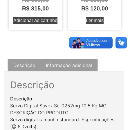
R$
315,00
R$
120,00
Adicionar ao carrinho
Ler mais
Descrição
Informação adicional
Descrição
Descrição
Servo Digital Savox Sc-0252mg 10,5 Kg MG
DESCRIÇÃO DO PRODUTO
Servo digital tamanho standard. Especificações
(@ 6.0volts):