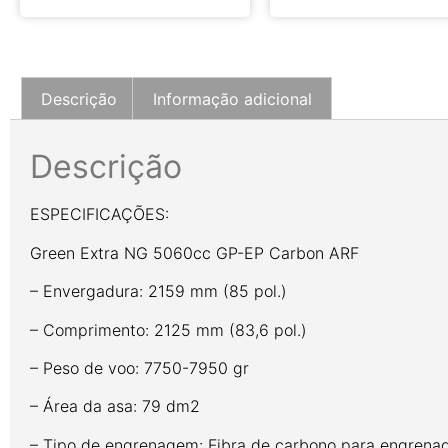
Descrição
Informação adicional
Descrição
ESPECIFICAÇÕES:
Green Extra NG 5060cc GP-EP Carbon ARF
– Envergadura: 2159 mm (85 pol.)
– Comprimento: 2125 mm (83,6 pol.)
– Peso de voo: 7750-7950 gr
– Área da asa: 79 dm2
– Tipo de engrenagem: Fibra de carbono para engrenage