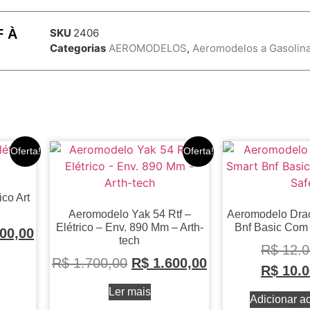
F À
SKU
2406
Categorias
AEROMODELOS
,
Aeromodelos a Gasolin
Oferta!
Oferta!
co Art
Aeromodelo Yak 54 Rtf –
Aeromodelo Dra
Elétrico – Env. 890 Mm – Arth-
Bnf Basic Com
00,00
tech
R$
12.0
R$
1.700,00
R$
1.600,00
R$
10.0
Ler mais
Adicionar ao