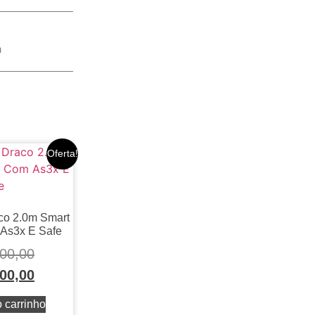
a
Oferta!
co 2.0m Smart
 As3x E Safe
00,00
00,00
 carrinho