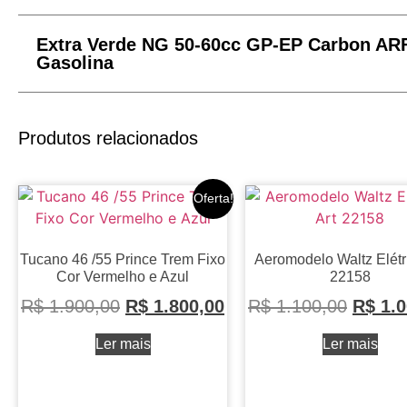
Extra Verde NG 50-60cc GP-EP Carbon AR
Gasolina
Produtos relacionados
Oferta!
Tucano 46 /55 Prince Trem Fixo
Aeromodelo Waltz Elétri
Cor Vermelho e Azul
22158
R$
1.900,00
R$
1.800,00
R$
1.100,00
R$
1.0
Ler mais
Ler mais