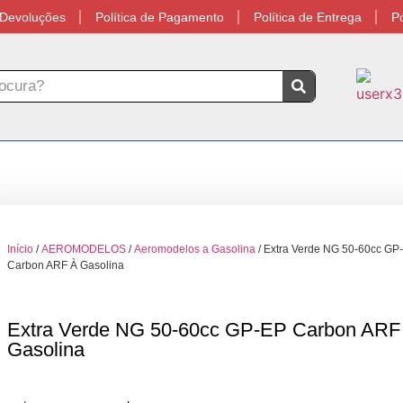
e Devoluções
Política de Pagamento
Política de Entrega
Po
Início
/
AEROMODELOS
/
Aeromodelos a Gasolina
/ Extra Verde NG 50-60cc GP
Carbon ARF À Gasolina
Extra Verde NG 50-60cc GP-EP Carbon ARF
Gasolina