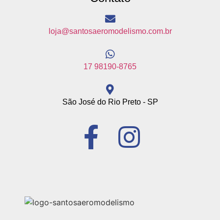
loja@santosaeromodelismo.com.br
17 98190-8765
São José do Rio Preto - SP