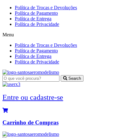
Ir
Política de Trocas e Devoluções
para
Política de Pagamento
o
Política de Entrega
conteúdo
Política de Privacidade
Menu
Política de Trocas e Devoluções
Política de Pagamento
Política de Entrega
Política de Privacidade
Search
Entre ou cadastre-se
Carrinho de Compras