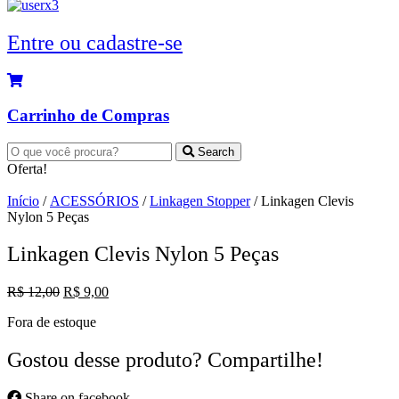
Entre ou cadastre-se
Carrinho de Compras
Search
Oferta!
Início
/
ACESSÓRIOS
/
Linkagen Stopper
/ Linkagen Clevis
Nylon 5 Peças
Linkagen Clevis Nylon 5 Peças
O
O
R$
12,00
R$
9,00
preço
preço
Fora de estoque
original
atual
era:
é:
R$ 12,00.
R$ 9,00.
Gostou desse produto? Compartilhe!
Share on facebook