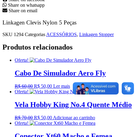
Share on whatsapp
Share on email
Linkagen Clevis Nylon 5 Peças
SKU
1294
Categorias
ACESSÓRIOS
,
Linkagen Stopper
Produtos relacionados
Oferta!
Cabo De Simulador Aero Fly
O
O
R$
60,00
R$
50,00
Ler mais
preço
preço
Oferta!
original
atual
era:
é:
Vela Hobby King No.4 Quente Médio
R$ 60,00.
R$ 50,00.
O
O
R$
70,00
R$
50,00
Adicionar ao carrinho
preço
preço
Oferta!
original
atual
era:
é:
Conector Xt60 Macho e Femea