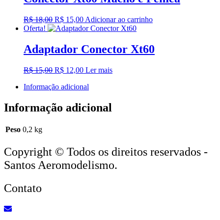
R$ 70,00.
R$ 50,00.
O
O
R$
18,00
R$
15,00
Adicionar ao carrinho
preço
preço
Oferta!
original
atual
era:
é:
Adaptador Conector Xt60
R$ 18,00.
R$ 15,00.
O
O
R$
15,00
R$
12,00
Ler mais
preço
preço
Informação adicional
original
atual
era:
é:
R$ 15,00.
R$ 12,00.
Informação adicional
Peso
0,2 kg
Copyright © Todos os direitos reservados -
Santos Aeromodelismo.
Contato